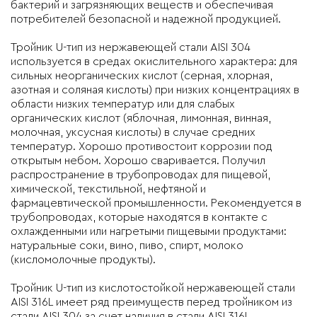
бактерий и загрязняющих веществ и обеспечивая
потребителей безопасной и надежной продукцией.
Тройник U-тип из нержавеющей стали AISI 304
используется в средах окислительного характера: для
сильных неорганических кислот (серная, хлорная,
азотная и соляная кислоты) при низких концентрациях в
области низких температур или для слабых
органических кислот (яблочная, лимонная, винная,
молочная, уксусная кислоты) в случае средних
температур. Хорошо противостоит коррозии под
открытым небом. Хорошо сваривается. Получил
распространение в трубопроводах для пищевой,
химической, текстильной, нефтяной и
фармацевтической промышленности. Рекомендуется в
трубопроводах, которые находятся в контакте с
охлажденными или нагретыми пищевыми продуктами:
натуральные соки, вино, пиво, спирт, молоко
(кисломолочные продукты).
Тройник U-тип из кислотостойкой нержавеющей стали
AISI 316L имеет ряд преимуществ перед тройником из
стали AISI 304 за счет наличия в стали AISI 316L