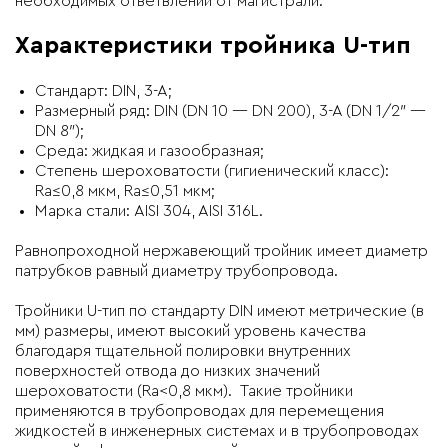
необходимых ответвлений от магистрали.
Характеристики тройника U-тип
Стандарт: DIN, 3-A;
Размерный ряд: DIN (DN 10 — DN 200), 3-A (DN 1/2″ —
DN 8″);
Среда: жидкая и газообразная;
Степень шероховатости (гигиенический класс):
Ra≤0,8 мкм, Ra≤0,51 мкм;
Марка стали: AISI 304, AISI 316L.
Равнопроходной нержавеющий тройник имеет диаметр
патрубков равный диаметру трубопровода.
Тройники U-тип
по
стандарту DIN
имеют метрические (в
мм) размеры, имеют высокий уровень качества
благодаря тщательной полировки внутренних
поверхностей отвода до низких значений
шероховатости (Ra<0,8 мкм). Такие тройники
применяются в трубопроводах для перемещения
жидкостей в инженерных системах и в трубопроводах