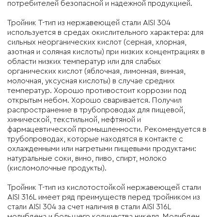
потребителей безопасной и надежной продукцией.
Тройник T-тип из нержавеющей стали AISI 304
используется в средах окислительного характера: для
сильных неорганических кислот (серная, хлорная,
азотная и соляная кислоты) при низких концентрациях в
области низких температур или для слабых
органических кислот (яблочная, лимонная, винная,
молочная, уксусная кислоты) в случае средних
температур. Хорошо противостоит коррозии под
открытым небом. Хорошо сваривается. Получил
распространение в трубопроводах для пищевой,
химической, текстильной, нефтяной и
фармацевтической промышленности. Рекомендуется в
трубопроводах, которые находятся в контакте с
охлажденными или нагретыми пищевыми продуктами:
натуральные соки, вино, пиво, спирт, молоко
(кисломолочные продукты).
Тройник T-тип из кислотостойкой нержавеющей стали
AISI 316L имеет ряд преимуществ перед тройником из
стали AISI 304 за счет наличия в стали AISI 316L
молибдена и большего количества никеля. Молибден,