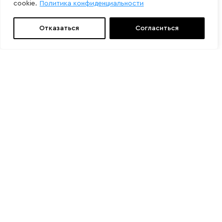
cookie.
Политика конфиденциальности
Отказаться
Согласиться
Свяжитесь с нами
Мы подберем нужное оборудование
Присылайте ваши заказы на эл. почту:
info@grossner.ru
и звоните по телефонам:
8 800 444-05-10
8 495 120-10-92