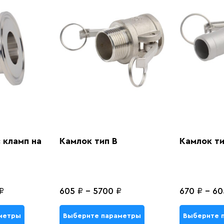
 кламп на
Камлок тип B
Камлок ти
₽
605
₽
-
5700
₽
670
₽
-
60
метры
Выберите параметры
Выберите 