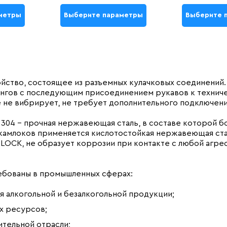
метры
Выберите параметры
Выберите 
ство, состоящее из разъемных кулачковых соединений.
ангов с последующим присоединением рукавов к техниче
е не вибрирует, не требует дополнительного подключен
I 304 – прочная нержавеющая сталь, в составе которой 
камлоков применяется кислотостойкая нержавеющая стал
LOCK, не образует коррозии при контакте с любой агре
ебованы в промышленных сферах:
я алкогольной и безалкогольной продукции;
х ресурсов;
ительной отрасли;