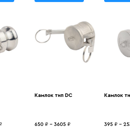
Камлок тип DC
Камлок ти
₽
650
₽
-
3605
₽
395
₽
-
25