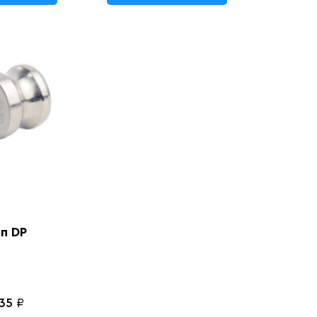
п DP
35
₽