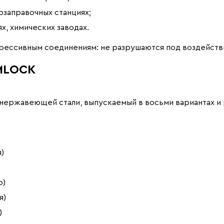
озаправочных станциях;
, химических заводах.
грессивным соединениям: не разрушаются под воздейств
MLOCK
з нержавеющей стали, выпускаемый в восьми вариантах 
)
р)
я)
)