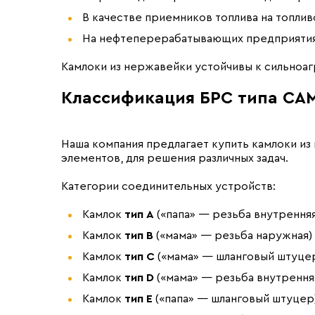
В качестве приемников топлива на топлив
На нефтеперерабатывающих предприятиях
Камлоки из нержавейки устойчивы к сильноа
Классификация БРС типа CA
Наша компания предлагает купить камлоки и
элементов, для решения различных задач.
Категории соединительных устройств:
Камлок
тип А
(«папа» — резьба внутренняя
Камлок
тип B
(«мама» — резьба наружная)
Камлок
тип C
(«мама» — шланговый штуце
Камлок
тип D
(«мама» — резьба внутрення
Камлок
тип E
(«папа» — шланговый штуцер