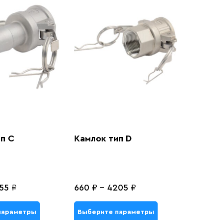
п C
Камлок тип D
55
₽
660
₽
-
4205
₽
параметры
Выберите параметры