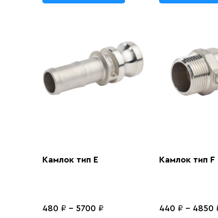
Камлок тип E
Камлок тип F
480
₽
-
5700
₽
440
₽
-
4850