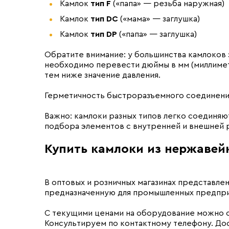
Камлок
тип F
(«папа» — резьба наружная)
Камлок
тип DC
(«мама» — заглушка)
Камлок
тип DP
(«папа» — заглушка)
Обратите внимание: у большинства камлоков 
необходимо перевести дюймы в мм (миллиметр
тем ниже значение давления.
Герметичность быстроразъемного соединения
Важно: камлоки разных типов легко соединя
подбора элементов с внутренней и внешней 
Купить камлоки из нержавей
В оптовых и розничных магазинах представл
предназначенную для промышленных предприя
С текущими ценами на оборудование можно оз
Консультируем по контактному телефону. До