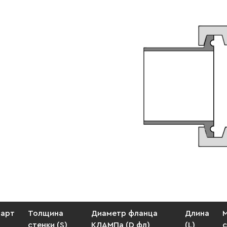
арт
Толщина
Диаметр фланца
Длина
стенки (S)
КЛАМПа (D фл)
(L)
с