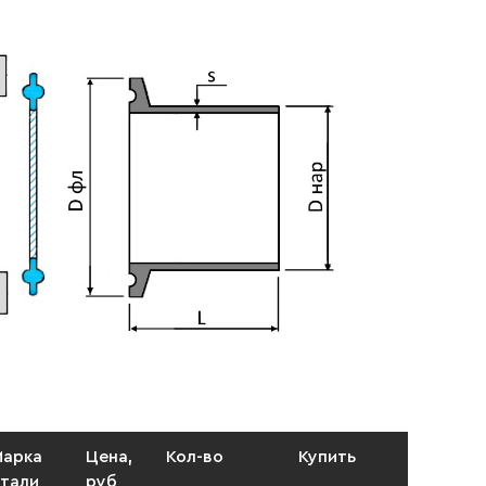
Марка
Цена,
Кол-во
Купить
тали
руб