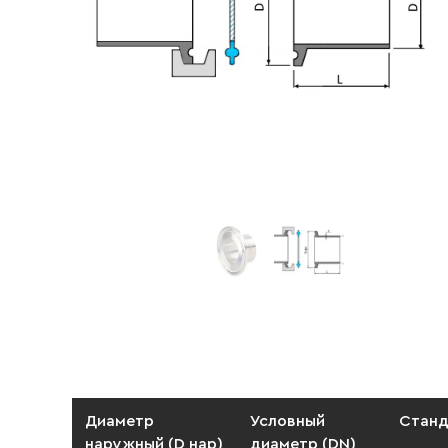
Диаметр
Условный
Станд
наружный (D нар)
диаметр (DN)