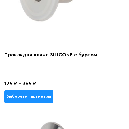
Прокладка кламп SILICONE с буртом
125
₽
-
365
₽
Выберите параметры