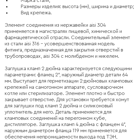
Марка стали;
Размеры изделия: высота (мм), ширина и диаметр;
Вид крепежа.
Элемент соединения из нержавейки aisi 304
применяется в магистралях пищевой, химической и
фармацевтической отрасли. Соединительный элемент
из стали aisi 316 – усовершенствованная модель
фитинга, предназначенная для закрытия отверстий в
трубопроводах, aisi 304 с молибденом и никелем.
Заглушка кламп 2 дюйма характеризуется следующими
параметрами: фланец 2″, наружный диаметр детали 64
мм. Выступает для герметизации 2-дюймовых кламповых
крепежей на самогонном аппарате, сусловарочном
котле или стерилизаторе. Элемент плотно и быстро
закрывает отверстие. Для установки требуется хомут
для заглушки под кламп 2 дюйма и силиконовый
уплотнитель для него. Деталь применяется для
кламповых соединений на перегонном кубе,
дистилляторе. Заглушка кламп 4 дюйма с фланцем 4″,
наружным диаметром фланца 119 мм применяется для
обеспечения непроницаемости выхода под ТЭН,