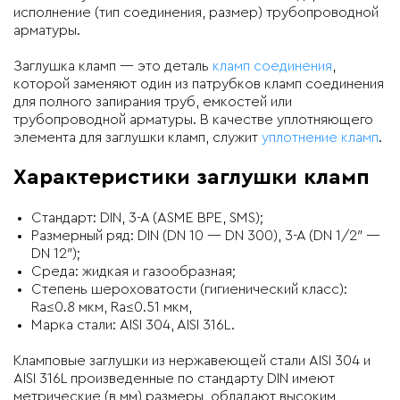
исполнение (тип соединения, размер) трубопроводной
арматуры.
Заглушка кламп — это деталь
кламп соединения
,
которой заменяют один из патрубков кламп соединения
для полного запирания труб, емкостей или
трубопроводной арматуры. В качестве уплотняющего
элемента для заглушки кламп, служит
уплотнение кламп
.
Характеристики заглушки кламп
Стандарт: DIN, 3-A (ASME BPE, SMS);
Размерный ряд: DIN (DN 10 — DN 300), 3-A (DN 1/2″ —
DN 12″);
Среда: жидкая и газообразная;
Степень шероховатости (гигиенический класс):
Ra≤0.8 мкм, Ra≤0.51 мкм,
Марка стали: AISI 304, AISI 316L.
Кламповые заглушки из нержавеющей стали AISI 304 и
AISI 316L
произведенные по
стандарту DIN
имеют
метрические (в мм) размеры, обладают высоким