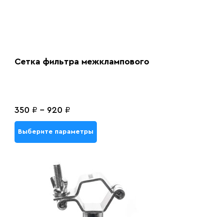
Сетка фильтра межклампового
350
₽
-
920
₽
Выберите параметры