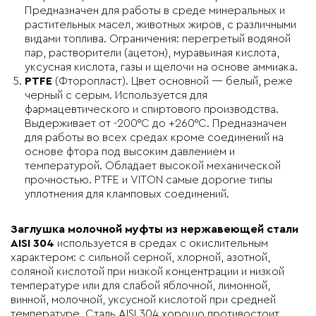
Предназначен для работы в среде минеральных и
растительных масел, животных жиров, с различными
видами топлива. Ограничения: перегретый водяной
пар, растворители (ацетон), муравьиная кислота,
уксусная кислота, газы и щелочи на основе аммиака.
PTFE
(Фторопласт). Цвет основной — белый, реже
черный с серым. Используется для
фармацевтического и спиртового производства.
Выдерживает от -200°C до +260°C. Предназначен
для работы во всех средах кроме соединений на
основе фтора под высоким давлением и
температурой. Обладает высокой механической
прочностью. PTFE и VITON самые дорогие типы
уплотнения для кламповых соединений.
Заглушка молочной муфты из нержавеющей стали
AISI 304
используется в средах с окислительным
характером: с сильной серной, хлорной, азотной,
соляной кислотой при низкой концентрации и низкой
температуре или для слабой яблочной, лимонной,
винной, молочной, уксусной кислотой при средней
температуре. Сталь AISI 304 хорошо противостоит