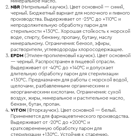
минеральное масло.
NBR
(Нитрильный каучюк). Цвет основной — синий,
черный. Бюджетный вариант для молочного и пивного
производства. Выдерживает от -25°C до +110°C и
непродолжительную обработку паром для
стерильности +130°C. Хорошая стойкость к морской
воде, спирту, бензину, пропану, бутану, маслу
минеральному. Ограничения: бензол, эфиры,
растворители, углеводороды хлоросодержащие.
EPDM
(Этилен-пропиленовый каучюк). Цвет основной
— черный. Распространен в пищевой отрасли.
Выдерживает от -40°C до +140°C и допускает
длительную обработку паром для стерилизации
+130°C. Предназначен для работы с морской водой,
щелочами, разбавленными органическими и
неорганическими кислотами. Ограничения: сухой
воздух, жиры, минеральное и растительное масло,
бензин, бутан, пропан.
VITON
(Фторкаучюк). Цвет основной — белый.
Применяется для фармацевтического производства.
Выдерживает от -20°C до +200°C и
кратковременную обработку паром для
стерилизации +130°C. Устойчив к старению.