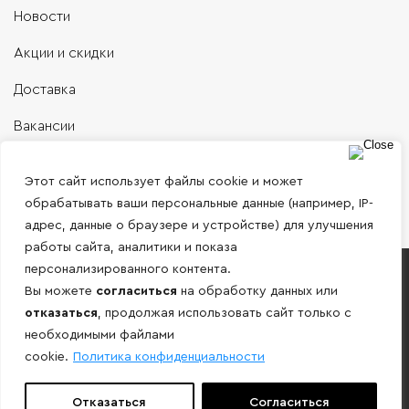
Новости
Акции и скидки
Доставка
Вакансии
Контакты
Этот сайт использует файлы cookie и может
обрабатывать ваши персональные данные (например, IP-
адрес, данные о браузере и устройстве) для улучшения
работы сайта, аналитики и показа
персонализированного контента.
Работаем только с юридическими лицами и
Вы можете
согласиться
на обработку данных или
ИП по безналичному расчету!
отказаться
, продолжая использовать сайт только с
необходимыми файлами
Внимание! Информация, представленная на сайте носит
cookie.
Политика конфиденциальности
ознакомительный характер и не является публичной
офертой определяемой положениями ст. 437 ГК РФ.
Отказаться
Согласиться