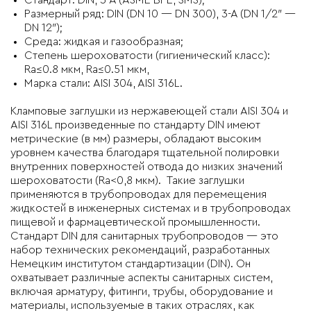
Стандарт: DIN, 3-A (ASME BPE, SMS);
Размерный ряд: DIN (DN 10 — DN 300), 3-A (DN 1/2″ —
DN 12″);
Среда: жидкая и газообразная;
Степень шероховатости (гигиенический класс):
Ra≤0.8 мкм, Ra≤0.51 мкм,
Марка стали: AISI 304, AISI 316L.
Кламповые заглушки из нержавеющей стали AISI 304 и
AISI 316L
произведенные по
стандарту DIN
имеют
метрические (в мм) размеры, обладают высоким
уровнем качества благодаря тщательной полировки
внутренних поверхностей отвода до низких значений
шероховатости (Ra<0,8 мкм). Такие заглушки
применяются в трубопроводах для перемещения
жидкостей в инженерных системах и в трубопроводах
пищевой и фармацевтической промышленности.
Стандарт DIN для санитарных трубопроводов — это
набор технических рекомендаций, разработанных
Немецким институтом стандартизации (DIN). Он
охватывает различные аспекты санитарных систем,
включая арматуру, фитинги, трубы, оборудование и
материалы, используемые в таких отраслях, как