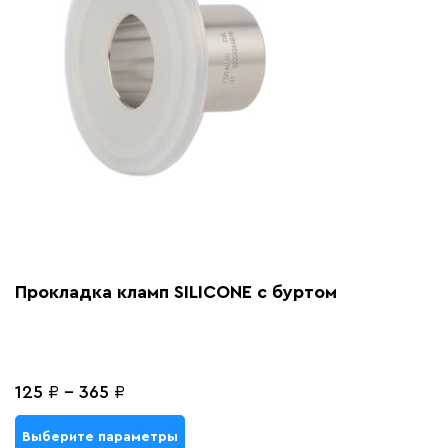
Прокладка кламп SILICONE с буртом
125
₽
-
365
₽
Выберите параметры