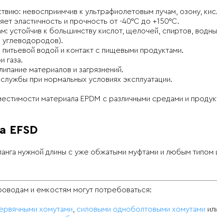
твию: невосприимчив к ультрафиолетовым лучам, озону, кис
ет эластичность и прочность от -40°C до +150°C.
 устойчив к большинству кислот, щелочей, спиртов, водны
 углеводородов).
питьевой водой и контакт с пищевыми продуктами.
 газа.
ипание материалов и загрязнений.
 службы при нормальных условиях эксплуатации.
местимости материала EPDM с различными средами и продук
а EFSD
шланга нужной длины с уже обжатыми муфтами и любым типом 
роводам и емкостям могут потребоваться:
ервячными хомутами
,
силовыми одноболтовыми хомутами
ил