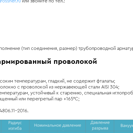
rossner.ru
или звоните по тел.:
сполнение (тип соединения, размер) трубопроводной армату
 армированный проволокой
ысоким температурам, гладкий, не содержит фталаты;
локно с проволокой из нержавеющей стали AISI 304;
емпературам, устойчивый к старению, специальная иглопро
ыщенный или перегретый пар +165°C;
4806.11-2016.