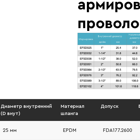
армиро
проволо
Диаметр внутренний
Материал
Допуск
(D внут)
шланга
25 мм
EPDM
FDA177.2600