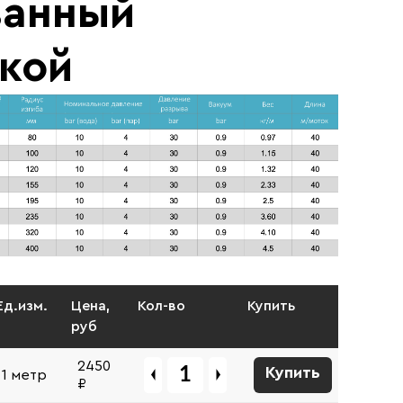
ванный
кой
Ед.изм.
Цена,
Кол-во
Купить
руб
2450
Купить
1 метр
₽