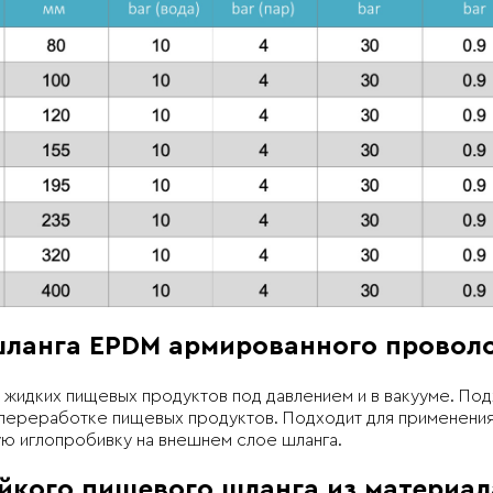
шланга EPDM армированного провол
 жидких пищевых продуктов под давлением и в вакууме. Под
 переработке пищевых продуктов. Подходит для применения 
ую иглопробивку на внешнем слое шланга.
йкого пищевого шланга из материа