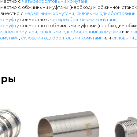
местно с
четырехболтовыми хомутами
.
местно с обжимными муфтами (необходим обжимной станок
вместно с
червячными хомутами
,
силовыми одноболтовыми 
ую муфту
совместно с
четырехболтовыми хомутами
.
ую муфту
совместно с обжимными муфтами (необходим обжи
ячными хомутами
,
силовыми одноболтовыми хомутами
или
си
хомутами
,
силовыми одноболтовыми хомутами
или
силовыми 
ары