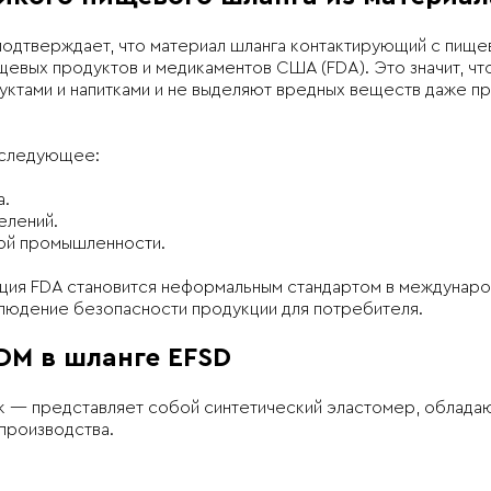
 подтверждает,
что материал шланга контактирующий с пище
щевых продуктов и медикаментов США (FDA). Это значит, чт
уктами и напитками и не выделяют вредных веществ даже пр
т следующее:
а.
елений.
вой промышленности.
ция FDA становится неформальным стандартом в междунаро
блюдение безопасности продукции для потребителя.
DM в шланге EFSD
 — представляет собой синтетический эластомер, облада
производства.