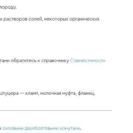
лороду.
х растворов солей, некоторых органических
тами обратитесь к справочнику
Совместимости
штуцера — кламп, молочная муфта, фланец,
и
силовыми двухболтовыми хомутами
.