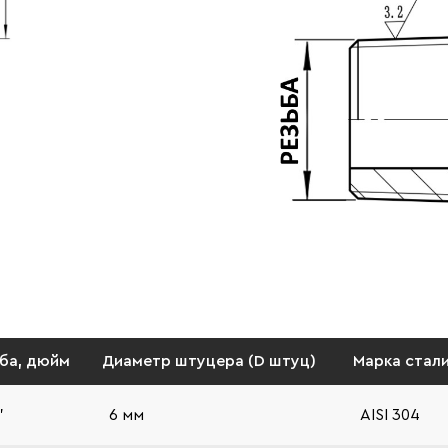
ба, дюйм
Диаметр штуцера (D штуц)
Марка стал
"
6 мм
AISI 304