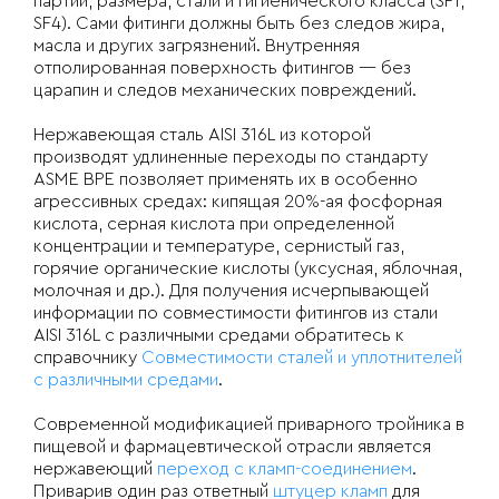
партии, размера, стали и гигиенического класса (SF1,
SF4). Сами фитинги должны быть без следов жира,
масла и других загрязнений. Внутренняя
отполированная поверхность фитингов — без
царапин и следов механических повреждений.
Нержавеющая сталь AISI 316L
из которой
производят удлиненные переходы по стандарту
ASME BPE позволяет применять их в особенно
агрессивных средах: кипящая 20%-ая фосфорная
кислота, серная кислота при определенной
концентрации и температуре, сернистый газ,
горячие органические кислоты (уксусная, яблочная,
молочная и др.). Для получения исчерпывающей
информации по совместимости фитингов из стали
AISI 316L с различными средами обратитесь к
справочнику
Совместимости сталей и уплотнителей
с различными средами
.
Современной модификацией приварного тройника в
пищевой и фармацевтической отрасли является
нержавеющий
переход с кламп-соединением
.
Приварив один раз ответный
штуцер кламп
для