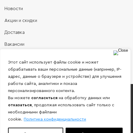
Новости
Акции и скидки
Доставка
Вакансии
Контакты
Этот сайт использует файлы cookie и может
обрабатывать ваши персональные данные (например, IP-
адрес, данные о браузере и устройстве) для улучшения
работы сайта, аналитики и показа
персонализированного контента.
Работаем только с юридическими лицами и
Вы можете
согласиться
на обработку данных или
ИП по безналичному расчету!
отказаться
, продолжая использовать сайт только с
необходимыми файлами
Внимание! Информация, представленная на сайте носит
cookie.
Политика конфиденциальности
ознакомительный характер и не является публичной
офертой определяемой положениями ст. 437 ГК РФ.