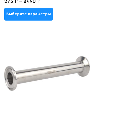
275
₽
-
8490
₽
Выберите параметры