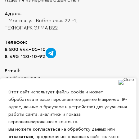
Адрес:
г. Москва, ул. Выборгская 22 с1,
ТЕХНОПАРК ЭЛМА В22
Телефон:
8 800 444-05-10
8 495 120-10-92
E-mail:
info@grossner.ru
Часы работы:
Этот сайт использует файлы cookie и может
Понедельник-Пятница с 9:00 до 18:00,
обрабатывать ваши персональные данные (например, IP-
без обеда
адрес, данные о браузере и устройстве) для улучшения
работы сайта, аналитики и показа
персонализированного контента.
Меню
Услуги
Вы можете
согласиться
на обработку данных или
отказаться
, продолжая использовать сайт только с