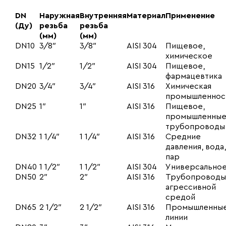
DN
Наружная
Внутренняя
Материал
Применение
(Ду)
резьба
резьба
(мм)
(мм)
DN10
3/8″
3/8″
AISI 304
Пищевое,
химическое
DN15
1/2″
1/2″
AISI 304
Пищевое,
фармацевтика
DN20
3/4″
3/4″
AISI 316
Химическая
промышленнос
DN25
1″
1″
AISI 316
Пищевое,
промышленны
трубопроводы
DN32
1 1/4″
1 1/4″
AISI 316
Средние
давления, вода,
пар
DN40
1 1/2″
1 1/2″
AISI 304
Универсально
DN50
2″
2″
AISI 316
Трубопроводы
агрессивной
средой
DN65
2 1/2″
2 1/2″
AISI 316
Промышленны
линии