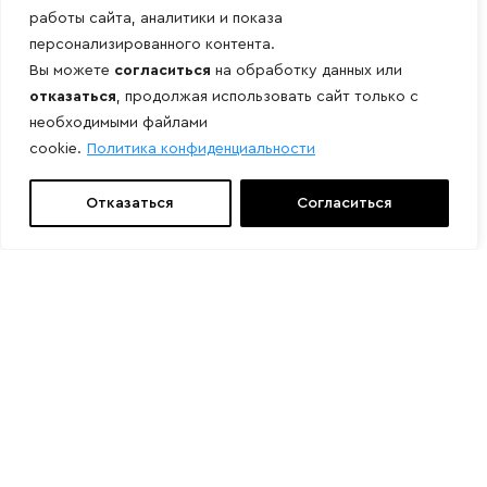
работы сайта, аналитики и показа
персонализированного контента.
Вы можете
согласиться
на обработку данных или
отказаться
, продолжая использовать сайт только с
необходимыми файлами
cookie.
Политика конфиденциальности
Отказаться
Согласиться
Свяжитесь с нами
Мы подберем нужное оборудование
Присылайте ваши заказы на эл. почту:
info@grossner.ru