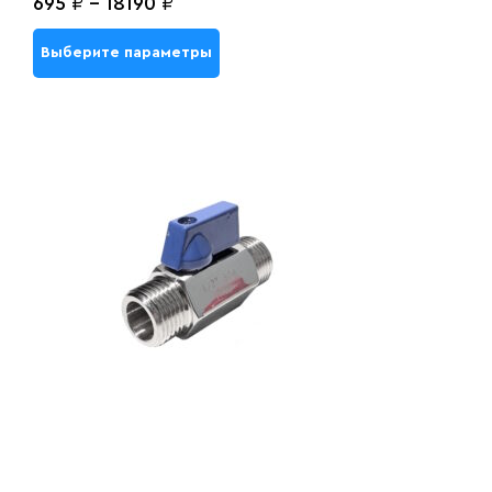
695
₽
-
18190
₽
Выберите параметры