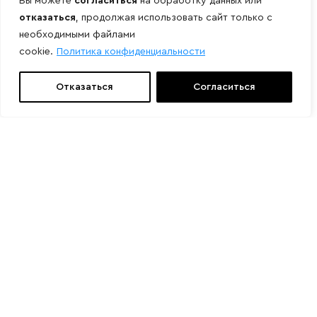
Вы можете
согласиться
на обработку данных или
отказаться
, продолжая использовать сайт только с
необходимыми файлами
cookie.
Политика конфиденциальности
Отказаться
Согласиться
Свяжитесь с нами
Мы подберем нужное оборудование
Присылайте ваши заказы на эл. почту:
info@grossner.ru
и звоните по телефонам:
8 800 444-05-10