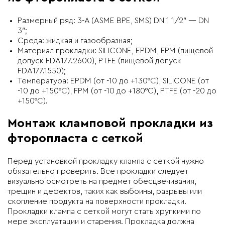
Размерный ряд: 3-A (ASME BPE, SMS) DN 1 1/2″ — DN
3″;
Среда: жидкая и газообразная;
Материал прокладки:
SILICONE, EPDM,
FPM (пищевой
допуск FDA177.2600), PTFE (пищевой допуск
FDA177.1550);
Температура:
EPDM
(
от -10 до +130°C),
SILICONE
(
от
-10 до +150°C),
FPM
(
от -10 до +180°C),
PTFE
(
от -20 до
+150°C).
Монтаж кламповой прокладки из
фторопласта с сеткой
Перед установкой прокладку клампа с сеткой нужно
обязательно проверить. Все прокладки следует
визуально осмотреть на предмет обесцвечивания,
трещин и дефектов, таких как выбоины, разрывы или
скопление продукта на поверхности прокладки.
Прокладки клампа с сеткой могут стать хрупкими по
мере эксплуатации и старения. Прокладка должна