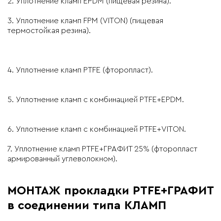
2.
Уплотнение кламп
EPDM
(
пищевая резина
).
3.
Уплотнение кламп
FPM (
VITON)
(
пищевая
термостойкая резина
).
4.
Уплотнение кламп
PTFE
(
фторопласт
).
5.
Уплотнение кламп с
комбинацией
PTFE+EPDM
.
6.
Уплотнение кламп с
комбинацией
PTFE+VITON
.
7.
Уплотнение кламп
PTFE+ГРАФИТ 25%
(
фторопласт
армированный углеволокном
).
МОНТАЖ прокладки PTFE+ГРАФИТ
в соединении типа КЛАМП