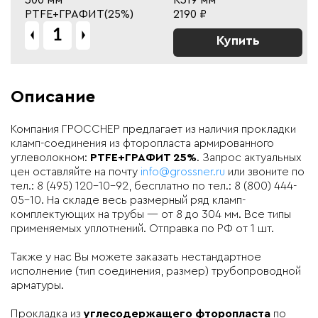
PTFE+ГРАФИТ(25%)
2190 ₽
Купить
Описание
Компания ГРОССНЕР
предлагает из
наличия
прокладки
кламп-соединения
из фторопласта армированного
углеволокном:
PTFE+ГРАФИТ 25%
. Запрос актуальных
цен оставляйте на почту
info@grossner.ru
или звоните по
тел.:
8 (495) 120-10-92, бесплатно по тел.:
8 (800) 444-
05-10. На складе весь размерный ряд кламп-
комплектующих на трубы — от 8 до 304 мм. Все типы
применяемых уплотнений.
Отправка по РФ от 1 шт.
Также у нас Вы можете заказать нестандартное
исполнение (тип соединения, размер) трубопроводной
арматуры.
Прокладка из
углесодержащего фторопласта
по