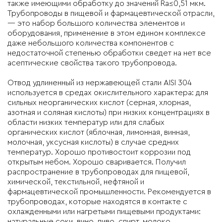
также имеющими обработку до значений Ra≤0,51 мкм.
Трубопроводы в пищевой и фармацевтической отрасли,
— это набор большого количества элементов и
оборудования, применение в этом едином комплексе
даже небольшого количества компонентов с
недостаточной степенью обработки сведет на нет все
асептические свойства такого трубопровода.
Отвод удлиненный из нержавеющей стали AISI 304
используется в средах окислительного характера: для
сильных неорганических кислот (серная, хлорная,
азотная и соляная кислоты) при низких концентрациях в
области низких температур или для слабых
органических кислот (яблочная, лимонная, винная,
молочная, уксусная кислоты) в случае средних
температур. Хорошо противостоит коррозии под
открытым небом. Хорошо сваривается. Получил
распространение в трубопроводах для пищевой,
химической, текстильной, нефтяной и
фармацевтической промышленности. Рекомендуется в
трубопроводах, которые находятся в контакте с
охлажденными или нагретыми пищевыми продуктами:
натуральные соки, вино, пиво, спирт, молоко