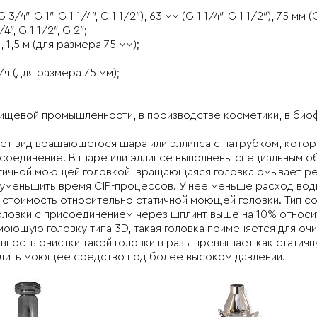
″, G 1″, G 1 1/4″, G 1 1/2″), 63 мм (G 1 1/4″, G 1 1/2″), 75 мм (G
″, G 1 1/2″, G 2″;
 1,5 м (для размера 75 мм);
/ч (для размера 75 мм);
пищевой промышленности, в производстве косметики, в био
т вид вращающегося шара или эллипса с патрубком, котор
п-соединение. В шаре или эллипсе выполнены специальным о
атичной моющей головкой, вращающаяся головка омывает р
уменьшить время CIP-процессов. У нее меньше расход воды
я стоимость относительно статичной моющей головки. Тип с
овки с присоединением через шплинт выше на 10% относит
оющую головку типа 3D, такая головка применяется для очи
ость очистки такой головки в разы превышает как статичн
водить моющее средство под более высоком давлении.