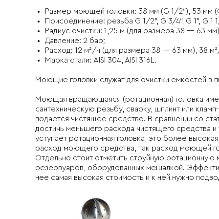
Размер моющей головки: 38 мм (G 1/2″), 53 мм (G 3/4
Присоединение: резьба G 1/2″, G 3/4″, G 1″, G 1 1/4
Радиус очистки: 1,25 м (для размера 38 — 63 мм),
Давление: 2 бар;
Расход: 12 м³/ч (для размера 38 — 63 мм), 38 м³
Марка стали: AISI 304, AISI 316L.
Моющие головки служат для очистки емкостей в 
Моющая вращающаяся (ротационная) головка имее
сантехническую резьбу, сварку, шплинт или клам
подается чистящее средство. В сравнении со ст
достичь меньшего расхода чистящего средства и 
уступает ротационная головка, это более высока
расход моющего средства, так расход моющей гол
Отдельно стоит отметить струйную ротационную м
резервуаров, оборудованных мешалкой. Эффективн
нее самая высокая стоимость и к ней нужно под