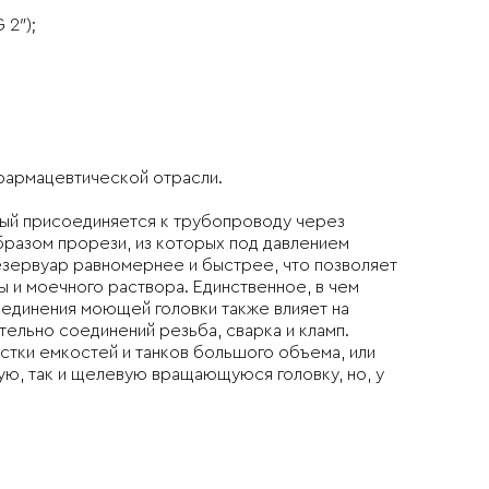
 2″);
фармацевтической отрасли.
ый присоединяется к трубопроводу через
бразом прорези, из которых под давлением
езервуар равномернее и быстрее, что позволяет
 и моечного раствора. Единственное, в чем
оединения моющей головки также влияет на
ельно соединений резьба, сварка и кламп.
стки емкостей и танков большого объема, или
ую, так и щелевую вращающуюся головку, но, у