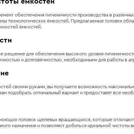
стоты емкостей
мент обеспечения гигиеничности производства в различных
гиены технологических ёмкостей. Предлагаемые головки об
рхностей ёмкостей.
сти
ое решение для обеспечения высокого уровня гигиеничност
рочностью и долговечностью, необходимыми для работы в 
ние
тей своими руками, вы получаете возможность максималь
вам подобрать оптимальный вариант и предоставят все необ
 моющих головок щелевых вращающихся, которые отличаютс
чного назначения и позволяют добиться идеальной чистоты 