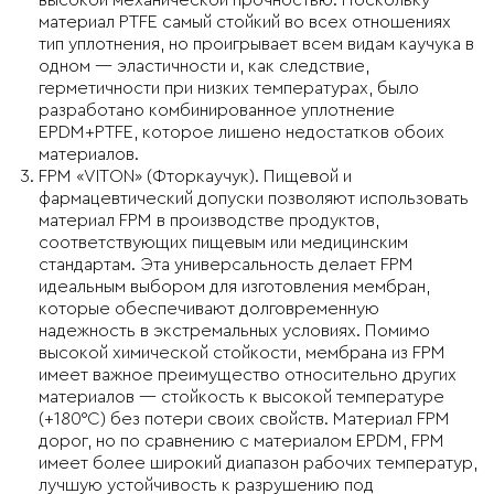
материал PTFE самый стойкий во всех отношениях
тип уплотнения, но проигрывает всем видам каучука в
одном — эластичности и, как следствие,
герметичности при низких температурах, было
разработано комбинированное уплотнение
EPDM+PTFE, которое лишено недостатков обоих
материалов.
FPM «VITON» (Фторкаучук). Пищевой и
фармацевтический допуски позволяют использовать
материал FPM в производстве продуктов,
соответствующих пищевым или медицинским
стандартам. Эта универсальность делает FPM
идеальным выбором для изготовления мембран,
которые обеспечивают долговременную
надежность в экстремальных условиях. Помимо
высокой химической стойкости, мембрана из FPM
имеет важное преимущество относительно других
материалов — стойкость к высокой температуре
(+180°C) без потери своих свойств. Материал FPM
дорог, но по сравнению с материалом EPDM, FPM
имеет более широкий диапазон рабочих температур,
лучшую устойчивость к разрушению под