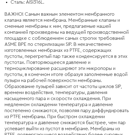
Сталь: AISI316L.
ВАЖНО! Самым важным элементом мембранного
клапана является мембрана. Мембранные клапаны и
сменные мембраны к ним, предлагаемые нашей
компанией произведены на ведущей производственной
площадке с соблюдением самых строгих требований
ASME BPE по стерилизации SIP. В некачественно
изготовленных мембранах из PTFE, содержащих
пустоты, перегретый пар также конденсируется в этих
пустотах. Повторяющееся давление и
термоциклирование расширяют эти микропоры и
пустоты, в конечном итоге образуя заполненные водой
пузыри на рабочей поверхности мембраны.
Образование пузырей зависит от частоты циклов SIP,
времени воздействия, температуры, давления
насыщенного пара и скорости охлаждения. При
медленном охлаждении температура и давление
постепенно снижаются, позволяя пару диффундировать
из PTFE мембраны. При быстром охлаждении
температура и давление снижаются быстрее, чем пар
успевает выйти из пустот в мембране. Мембраны из
PTFE, подвергающиеся воздействию более суровых