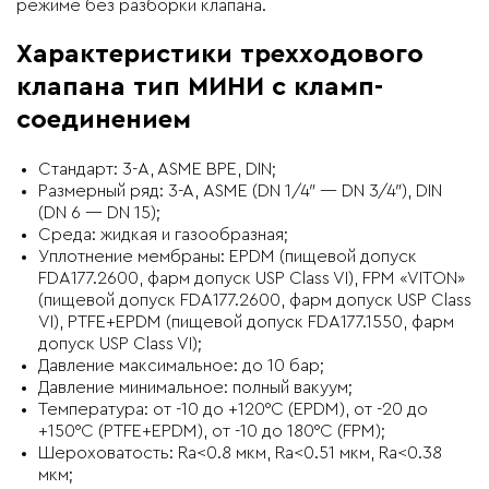
режиме без разборки клапана.
Характеристики трехходового
клапана тип МИНИ с кламп-
соединением
Стандарт: 3-A, ASME BPE, DIN;
Размерный ряд: 3-А, ASME (DN 1/4″ — DN 3/4″), DIN
(DN 6 — DN 15);
Среда: жидкая и газообразная;
Уплотнение мембраны: EPDM (пищевой допуск
FDA177.2600, фарм допуск USP Class VI), FPM «VITON»
(пищевой допуск FDA177.2600, фарм допуск USP Class
VI), PTFE+EPDM (пищевой допуск FDA177.1550, фарм
допуск USP Class VI);
Давление максимальное: до 10 бар;
Давление минимальное: полный вакуум;
Температура: от -10 до +120°C (EPDM), от -20 до
+150°C (PTFE+EPDM), от -10 до 180°C (FPM);
Шероховатость: Ra<0.8 мкм, Ra<0.51 мкм, Ra<0.38
мкм;