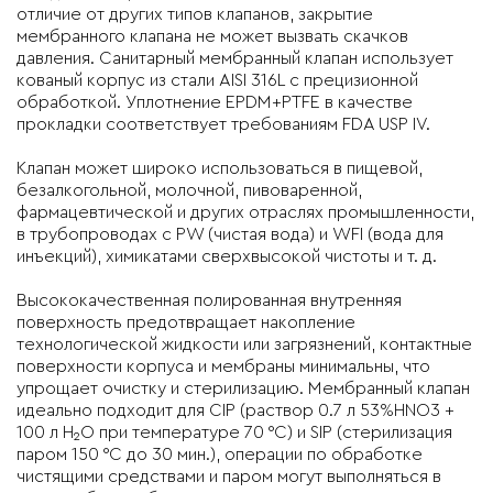
отличие от других типов клапанов, закрытие
мембранного клапана не может вызвать скачков
давления. Санитарный мембранный клапан использует
кованый корпус из стали AISI 316L с прецизионной
обработкой. Уплотнение EPDM+PTFE в качестве
прокладки соответствует требованиям FDA USP IV.
Клапан может широко использоваться в пищевой,
безалкогольной, молочной, пивоваренной,
фармацевтической и других отраслях промышленности,
в трубопроводах с PW (чистая вода) и WFI (вода для
инъекций), химикатами сверхвысокой чистоты и т. д.
Высококачественная полированная внутренняя
поверхность предотвращает накопление
технологической жидкости или загрязнений, контактные
поверхности корпуса и мембраны минимальны, что
упрощает очистку и стерилизацию. Мембранный клапан
идеально подходит для CIP (раствор 0.7 л 53%HNO3 +
100 л H₂O при температуре 70 °C) и SIP (стерилизация
паром 150 °C до 30 мин.), операции по обработке
чистящими средствами и паром могут выполняться в