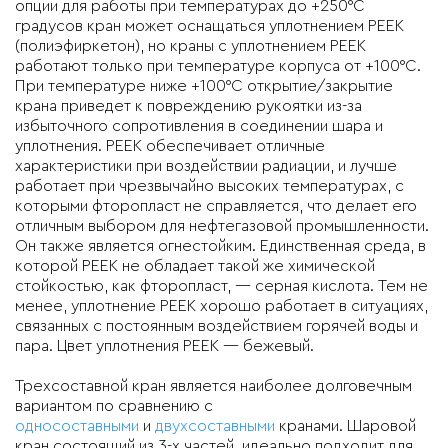
опции для работы при температурах до +250°C
градусов кран может оснащаться уплотнением PEEK
(полиэфиркетон), но краны с уплотнением PEEK
работают только при температуре корпуса от +100°C.
При температуре ниже +100°C открытие/закрытие
крана приведет к повреждению рукоятки из-за
избыточного сопротивления в соединении шара и
уплотнения. PEEK обеспечивает отличные
характеристики при воздействии радиации, и лучше
работает при чрезвычайно высоких температурах, с
которыми фторопласт не справляется, что делает его
отличным выбором для нефтегазовой промышленности.
Он также является огнестойким. Единственная среда, в
которой PEEK не обладает такой же химической
стойкостью, как фторопласт, — серная кислота. Тем не
менее, уплотнение PEEK хорошо работает в ситуациях,
связанных с постоянным воздействием горячей воды и
пара. Цвет уплотнения PEEK — бежевый.
Трехсоставной кран является наиболее долговечным
вариантом по сравнению с
односоставными
и
двухсоставными
кранами. Шаровой
кран состоящий из 3-х частей, идеально подходит для