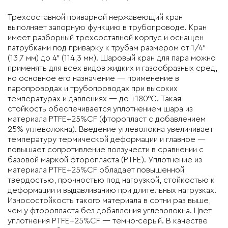
Трехсоставной приварной нержавеющий кран
выполняет запорную функцию в трубопроводе. Кран
имеет разборный трехсоставной корпус и оснащен
патрубками под приварку к трубам размером от 1/4″
(13,7 мм) до 4″ (114,3 мм). Шаровый кран для пара можно
применять для всех видов жидких и газообразных сред,
но основное его назначение — применение в
паропроводах и трубопроводах при высоких
температурах и давлениях — до +180°C. Такая
стойкость обеспечивается уплотнением шара из
материала PTFE+25%CF (фторопласт с добавлением
25% углеволокна). Введение углеволокна увеличивает
температуру термической деформации и главное —
повышает сопротивление ползучести в сравнении с
базовой маркой фторопласта (PTFE). Уплотнение из
материала PTFE+25%CF обладает повышенной
твердостью, прочностью под нагрузкой, стойкостью к
деформации и выдавливанию при длительных нагрузках.
Износостойкость такого материала в сотни раз выше,
чем у фторопласта без добавления углеволокна. Цвет
уплотнения PTFE+25%CF — темно-серый. В качестве