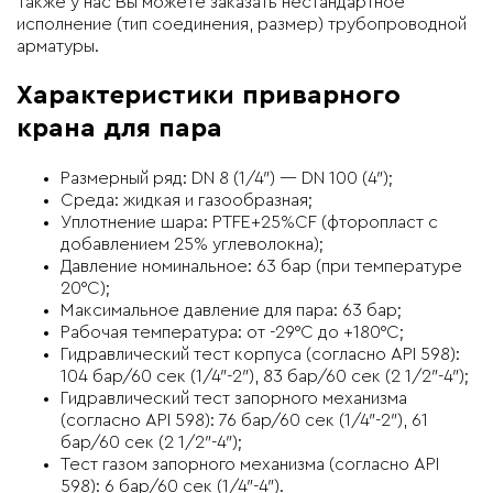
Также у нас Вы можете заказать нестандартное
исполнение (тип соединения, размер) трубопроводной
арматуры.
Характеристики приварного
крана для пара
Размерный ряд: DN 8 (1/4″) — DN 100 (4″);
Среда: жидкая и газообразная;
Уплотнение шара: PTFE+25%CF (фторопласт с
добавлением 25% углеволокна);
Давление номинальное: 63 бар (при температуре
20°C);
Максимальное давление для пара: 63 бар;
Рабочая температура: от -29°C до +180°C;
Гидравлический тест корпуса (согласно API 598):
104 бар/60 сек (1/4″-2″), 83 бар/60 сек (2 1/2″-4″);
Гидравлический тест запорного механизма
(согласно API 598): 76 бар/60 сек (1/4″-2″), 61
бар/60 сек (2 1/2″-4″);
Тест газом запорного механизма (согласно API
598): 6 бар/60 сек (1/4″-4″).