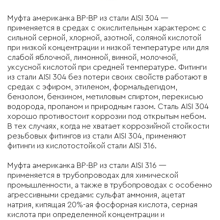
Муфта американка ВР-ВР из стали AISI 304 —
применяется в средах с окислительным характером: с
сильной серной, хлорной, азотной, соляной кислотой
при низкой концентрации и низкой температуре или для
слабой яблочной, лимонной, винной, молочной,
уксусной кислотой при средней температуре. Фитинги
из стали AISI 304 без потери своих свойств работают в
средах с эфиром, этиленом, формальдегидом,
бензолом, бензином, метиловым спиртом, перекисью
водорода, пропаном и природным газом. Сталь AISI 304
хорошо противостоит коррозии под открытым небом.
В тех случаях, когда не хватает коррозийной стойкости
резьбовых фитингов из стали AISI 304, применяют
фитинги из кислотостойкой стали AISI 316.
Муфта американка ВР-ВР из стали AISI 316 —
применяется в трубопроводах для химической
промышленности, а также в трубопроводах с особенно
агрессивными средами: сульфат аммония, ацетат
натрия, кипящая 20%-ая фосфорная кислота, серная
кислота при определенной концентрации и