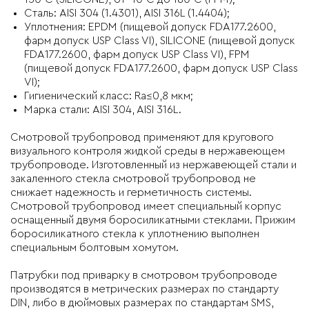
Сталь: AISI 304 (1.4301), AISI 316L (1.4404);
Уплотнения: EPDM (пищевой допуск FDA177.2600,
фарм допуск USP Class VI), SILICONE (пищевой допуск
FDA177.2600, фарм допуск USP Class VI), FPM
(пищевой допуск FDA177.2600, фарм допуск USP Class
VI);
Гигиенический класс: Ra≤0,8 мкм;
Марка стали: AISI 304, AISI 316L.
Смотровой трубопровод
применяют для кругового
визуального контроля жидкой среды в нержавеющем
трубопроводе. Изготовленный из нержавеющей стали и
закаленного стекла смотровой трубопровод не
снижает надежность и герметичность системы.
Смотровой трубопровод имеет специальный корпус
оснащенный двумя боросиликатными стеклами. Прижим
боросиликатного стекла к уплотнению выполнен
специальным болтовым хомутом.
Патрубки под приварку в смотровом трубопроводе
производятся в метрических размерах по стандарту
DIN, либо в дюймовых размерах по стандартам
SMS,