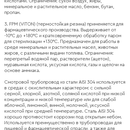
кислотами. Ограничения: сухой воздух, жиры,
минеральное и растительное масло, бензин, бутан,
пропан.
3. FPM (
VITON)
(термостойкая резина) применяется для
фармацевтического производства. Выдерживает от
-10°C до +180°C и кратковременную обработку паром
для стерилизации +130°C. Предназначен для работы в
среде минеральных и растительных масел, животных
жиров, с различными видами топлива. Ограничения:
перегретый водяной пар, растворители (ацетон),
муравьиная кислота, уксусная кислота, газы и щелочи на
основе аммиака.
Смотровой трубопровод из стали AISI 304
используется
в средах с окислительным характером: с сильной
серной, хлорной, азотной, соляной кислотой при низкой
концентрации и низкой температуре или для слабой
яблочной, лимонной, винной, молочной, уксусной
кислотой при средней температуре. Сталь AISI 304
хорошо противостоит коррозии под открытым небом.
Используется преимущественно в трубопроводах для
пищевой и фармацевтической отрасли, а также для