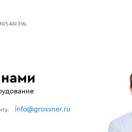
25 AISI 316L
 нами
рудование
info@grossner.ru
чту: