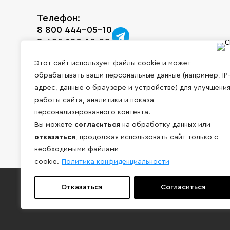
Телефон:
8 800 444-05-10
8 495 120-10-92
Этот сайт использует файлы cookie и может
E-mail:
обрабатывать ваши персональные данные (например, IP
info@grossner.ru
адрес, данные о браузере и устройстве) для улучшени
Часы работы:
работы сайта, аналитики и показа
Понедельник-Пятница с 9:00 до 18:00,
персонализированного контента.
без обеда
Вы можете
согласиться
на обработку данных или
отказаться
, продолжая использовать сайт только с
необходимыми файлами
cookie.
Политика конфиденциальности
Отказаться
Согласиться
Работаем только с юридическими лицами 
Внимание! Информация, представленная на сайте носи